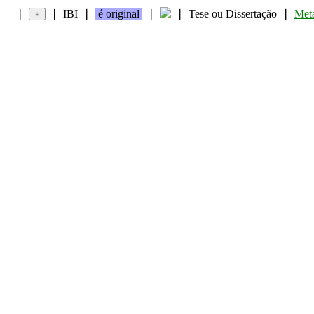
❘
❘
IBI
❘
é original
❘
❘
Tese ou Dissertação
❘
Met